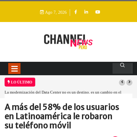
Ago 7, 2026
LO ÚLTIMO
La modernización del Data Center no es un destino, es un cambio en el
modelo operativo
A más del 58% de los usuarios
Home
Empresa
A más del…
en Latinoamérica le robaron
su teléfono móvil