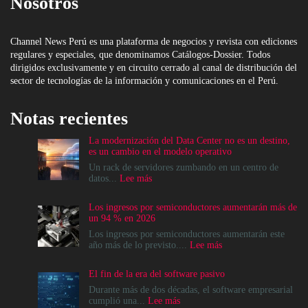
Nosotros
Channel News Perú es una plataforma de negocios y revista con ediciones
regulares y especiales, que denominamos Catálogos-Dossier. Todos
dirigidos exclusivamente y en circuito cerrado al canal de distribución del
sector de tecnologías de la información y comunicaciones en el Perú.
Notas recientes
La modernización del Data Center no es un destino,
es un cambio en el modelo operativo
Un rack de servidores zumbando en un centro de
:
datos...
Lee más
La
modernización
Los ingresos por semiconductores aumentarán más de
del
un 94 % en 2026
Data
Center
Los ingresos por semiconductores aumentarán este
no
:
año más de lo previsto....
Lee más
es
Los
un
ingresos
El fin de la era del software pasivo
destino,
por
es
semiconductores
Durante más de dos décadas, el software empresarial
un
aumentarán
:
cumplió una...
Lee más