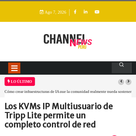
Ago 7, 2026
LO ÚLTIMO
Cómo crear infraestructuras de IA que la comunidad realmente pueda sostener
Los KVMs IP Multiusuario de
Home
Empresa
Los KVMs IP…
Tripp Lite permite un
completo control de red