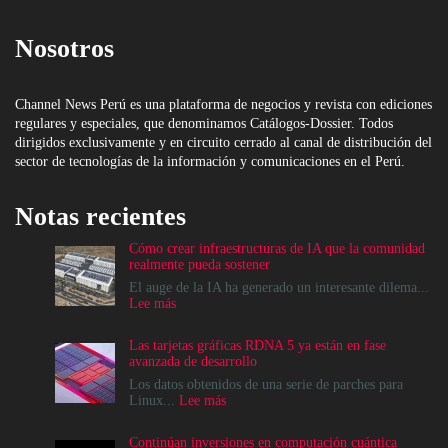
Nosotros
Channel News Perú es una plataforma de negocios y revista con ediciones
regulares y especiales, que denominamos Catálogos-Dossier. Todos
dirigidos exclusivamente y en circuito cerrado al canal de distribución del
sector de tecnologías de la información y comunicaciones en el Perú.
Notas recientes
Cómo crear infraestructuras de IA que la comunidad
realmente pueda sostener
El auge de la IA ha generado un interesante dilema...
:
Lee más
Cómo
crear
Las tarjetas gráficas RDNA 5 ya están en fase
infraestructuras
avanzada de desarrollo
de
IA
Los datos obtenidos de una serie de parches para
que
:
Linux...
Lee más
la
Las
comunidad
tarjetas
Continúan inversiones en computación cuántica
realmente
gráficas