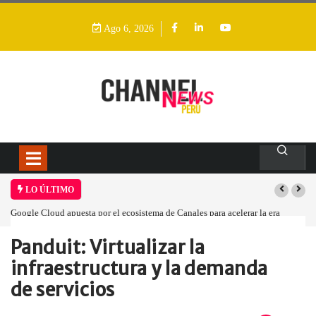
Ago 6, 2026
LO ÚLTIMO
Google Cloud apuesta por el ecosistema de Canales para acelerar la era
agéntica en Perú
Panduit: Virtualizar la
Home
Empresa
Panduit: Virtualizar la…
infraestructura y la demanda
de servicios