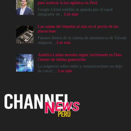
para acelerar la era agéntica en Perú
Google Cloud redobla su apuesta por el canal
:
integrador en...
Lee más
Google
Cloud
Las causas del impulso al alza en el precio de las
apuesta
placas base
por
el
Fuentes dentro de la cadena de suministros de Taiwán
ecosistema
:
aseguran...
Lee más
de
Las
Canales
causas
América Latina necesita seguir invirtiendo en Data
para
del
Centers de última generación
acelerar
impulso
la
al
La exigencia sobre redes y comunicaciones no deja
era
alza
:
de crecer....
Lee más
agéntica
en
América
en
el
Latina
Perú
precio
necesita
de
seguir
las
invirtiendo
placas
en
base
Data
Centers
de
última
generación