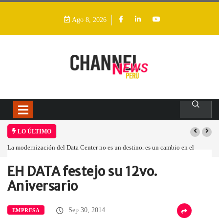
Ago 8, 2026
LO ÚLTIMO
La modernización del Data Center no es un destino, es un cambio en el
modelo operativo
EH DATA festejo su 12vo.
Home
Empresa
EH DATA festejo…
Aniversario
Sep 30, 2014
EMPRESA