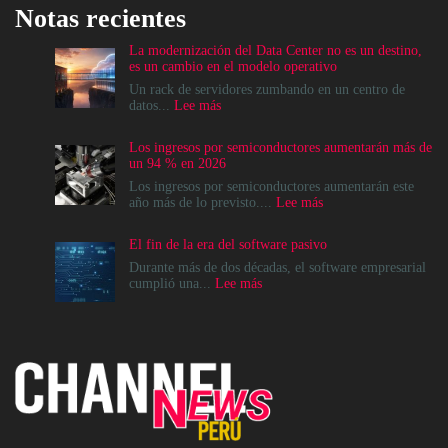
Notas recientes
La modernización del Data Center no es un destino,
es un cambio en el modelo operativo
Un rack de servidores zumbando en un centro de
:
datos...
Lee más
La
modernización
Los ingresos por semiconductores aumentarán más de
del
un 94 % en 2026
Data
Center
Los ingresos por semiconductores aumentarán este
no
:
año más de lo previsto....
Lee más
es
Los
un
ingresos
El fin de la era del software pasivo
destino,
por
es
semiconductores
Durante más de dos décadas, el software empresarial
un
aumentarán
:
cumplió una...
Lee más
cambio
más
El
en
de
fin
el
un
de
modelo
94
la
operativo
%
era
en
del
2026
software
pasivo