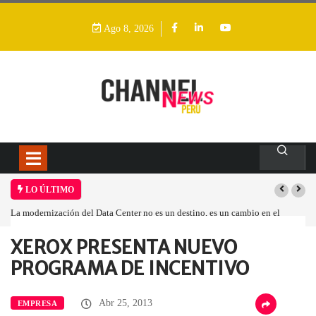
Ago 8, 2026
LO ÚLTIMO
La modernización del Data Center no es un destino, es un cambio en el
modelo operativo
XEROX PRESENTA NUEVO
Home
Empresa
XEROX PRESENTA NUEVO…
PROGRAMA DE INCENTIVO
Abr 25, 2013
EMPRESA