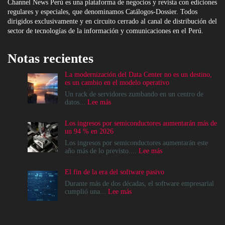
Channel News Perú es una plataforma de negocios y revista con ediciones
regulares y especiales, que denominamos Catálogos-Dossier. Todos
dirigidos exclusivamente y en circuito cerrado al canal de distribución del
sector de tecnologías de la información y comunicaciones en el Perú.
Notas recientes
La modernización del Data Center no es un destino,
es un cambio en el modelo operativo
Un rack de servidores zumbando en un centro de
:
datos...
Lee más
La
modernización
Los ingresos por semiconductores aumentarán más de
del
un 94 % en 2026
Data
Center
Los ingresos por semiconductores aumentarán este
no
:
año más de lo previsto....
Lee más
es
Los
un
ingresos
El fin de la era del software pasivo
destino,
por
es
semiconductores
Durante más de dos décadas, el software empresarial
un
aumentarán
:
cumplió una...
Lee más
cambio
más
El
en
de
fin
el
un
de
modelo
94
la