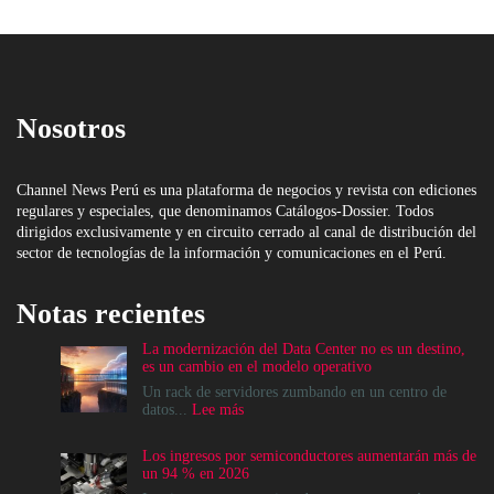
Nosotros
Channel News Perú es una plataforma de negocios y revista con ediciones
regulares y especiales, que denominamos Catálogos-Dossier. Todos
dirigidos exclusivamente y en circuito cerrado al canal de distribución del
sector de tecnologías de la información y comunicaciones en el Perú.
Notas recientes
La modernización del Data Center no es un destino,
es un cambio en el modelo operativo
Un rack de servidores zumbando en un centro de
:
datos...
Lee más
La
modernización
Los ingresos por semiconductores aumentarán más de
del
un 94 % en 2026
Data