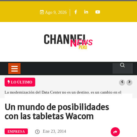
Ago 9, 2026
LO ÚLTIMO
La modernización del Data Center no es un destino, es un cambio en el
modelo operativo
Un mundo de posibilidades
Home
Empresa
Un mundo de…
con las tabletas Wacom
Ene 23, 2014
EMPRESA