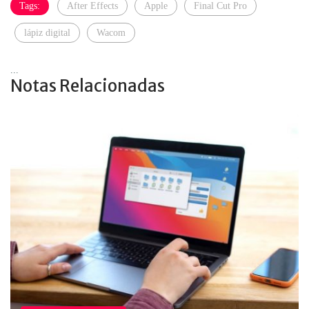
Tags:
After Effects
Apple
Final Cut Pro
lápiz digital
Wacom
...
Notas Relacionadas