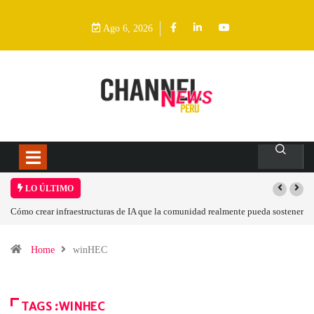
Ago 6, 2026
LO ÚLTIMO
Cómo crear infraestructuras de IA que la comunidad realmente pueda sostener
Home
winHEC
TAGS :WINHEC