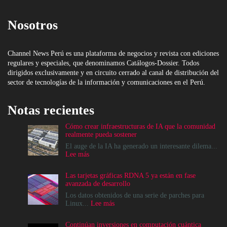
Nosotros
Channel News Perú es una plataforma de negocios y revista con ediciones
regulares y especiales, que denominamos Catálogos-Dossier. Todos
dirigidos exclusivamente y en circuito cerrado al canal de distribución del
sector de tecnologías de la información y comunicaciones en el Perú.
Notas recientes
Cómo crear infraestructuras de IA que la comunidad
realmente pueda sostener
El auge de la IA ha generado un interesante dilema...
:
Lee más
Cómo
crear
Las tarjetas gráficas RDNA 5 ya están en fase
infraestructuras
avanzada de desarrollo
de
IA
Los datos obtenidos de una serie de parches para
que
:
Linux...
Lee más
la
Las
comunidad
tarjetas
Continúan inversiones en computación cuántica
realmente