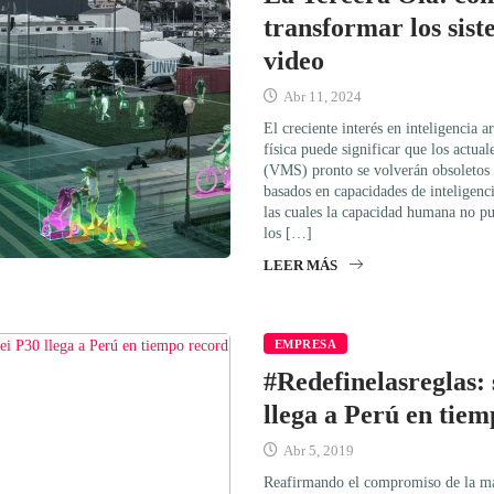
transformar los sist
video
Abr 11, 2024
El creciente interés en inteligencia ar
física puede significar que los actual
(VMS) pronto se volverán obsoletos d
basados en capacidades de inteligenci
las cuales la capacidad humana no pu
los […]
LEER MÁS
EMPRESA
#Redefinelasreglas:
llega a Perú en tie
Abr 5, 2019
Reafirmando el compromiso de la ma