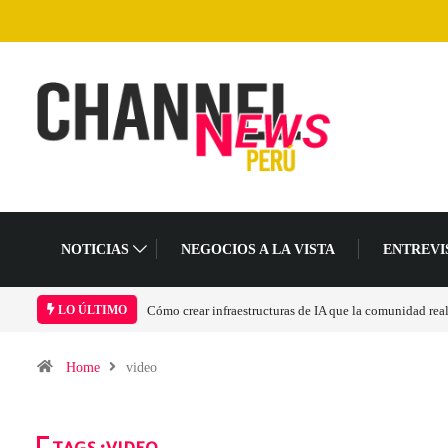
NOTICIAS
NEGOCIOS A LA VISTA
ENTREVI
Las tarjetas gráficas RDNA 5 ya están en fase avanzada 
LO ÚLTIMO
Home
video
TAGS :VIDEO