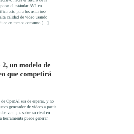
cisivo hacia el futuro de la
rporar el estándar AV1 en
ifica esto para los usuarios?
alta calidad de video usando
raduce en menos consumo […]
 2, un modelo de
eo que competirá
a de OpenAI era de esperar, y no
uevo generador de videos a partir
dos ventajas sobre su rival en
La herramienta puede generar