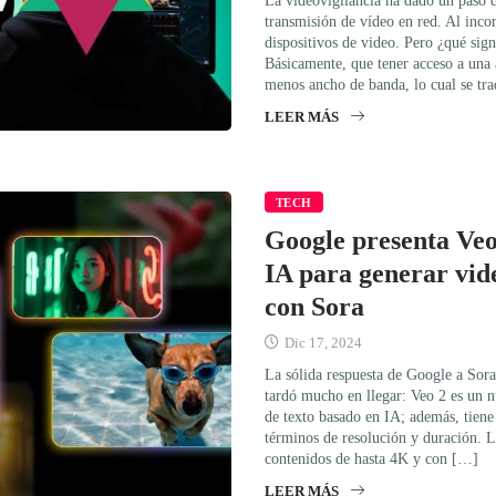
La videovigilancia ha dado un paso de
transmisión de vídeo en red. Al inco
dispositivos de video. Pero ¿qué sign
Básicamente, que tener acceso a una 
menos ancho de banda, lo cual se t
LEER MÁS
TECH
Google presenta Veo
IA para generar vid
con Sora
Dic 17, 2024
La sólida respuesta de Google a Sor
tardó mucho en llegar: Veo 2 es un n
de texto basado en IA; además, tiene 
términos de resolución y duración. 
contenidos de hasta 4K y con […]
LEER MÁS