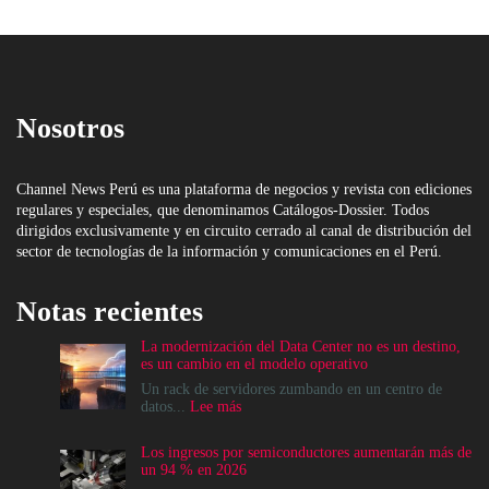
Nosotros
Channel News Perú es una plataforma de negocios y revista con ediciones
regulares y especiales, que denominamos Catálogos-Dossier. Todos
dirigidos exclusivamente y en circuito cerrado al canal de distribución del
sector de tecnologías de la información y comunicaciones en el Perú.
Notas recientes
La modernización del Data Center no es un destino,
es un cambio en el modelo operativo
Un rack de servidores zumbando en un centro de
:
datos...
Lee más
La
modernización
Los ingresos por semiconductores aumentarán más de
del
un 94 % en 2026
Data