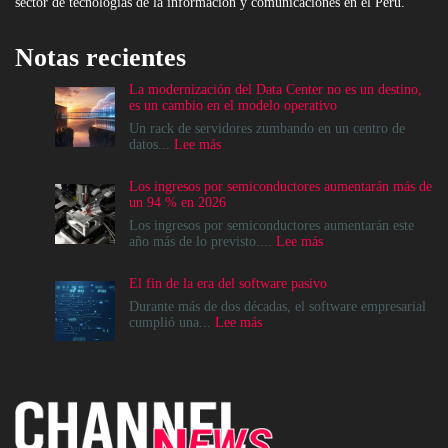
sector de tecnologías de la información y comunicaciones en el Perú.
Notas recientes
La modernización del Data Center no es un destino,
es un cambio en el modelo operativo
Un rack de servidores zumbando en un centro de
:
datos...
Lee más
La
modernización
Los ingresos por semiconductores aumentarán más de
del
un 94 % en 2026
Data
Center
Los ingresos por semiconductores aumentarán este
no
:
año más de lo previsto....
Lee más
es
Los
un
ingresos
El fin de la era del software pasivo
destino,
por
es
semiconductores
Durante más de dos décadas, el software empresarial
un
aumentarán
:
cumplió una...
Lee más
cambio
más
El
en
de
fin
el
un
de
modelo
94
la
operativo
%
era
en
del
2026
software