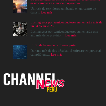
es un cambio en el modelo operativo
Un rack de servidores zumbando en un centro de
:
datos...
Lee más
La
modernización
Los ingresos por semiconductores aumentarán más de
del
un 94 % en 2026
Data
Center
Los ingresos por semiconductores aumentarán este
no
:
año más de lo previsto....
Lee más
es
Los
un
ingresos
El fin de la era del software pasivo
destino,
por
es
semiconductores
Durante más de dos décadas, el software empresarial
un
aumentarán
:
cumplió una...
Lee más
cambio
más
El
en
de
fin
el
un
de
modelo
94
la
operativo
%
era
en
del
2026
software
pasivo