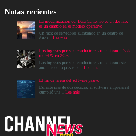
Notas recientes
La modernización del Data Center no es un destino,
es un cambio en el modelo operativo
Un rack de servidores zumbando en un centro de
:
datos...
Lee más
La
modernización
Los ingresos por semiconductores aumentarán más de
del
un 94 % en 2026
Data
Center
Los ingresos por semiconductores aumentarán este
no
:
año más de lo previsto....
Lee más
es
Los
un
ingresos
El fin de la era del software pasivo
destino,
por
es
semiconductores
Durante más de dos décadas, el software empresarial
un
aumentarán
:
cumplió una...
Lee más
cambio
más
El
en
de
fin
el
un
de
modelo
94
la
operativo
%
era
en
del
2026
software
pasivo