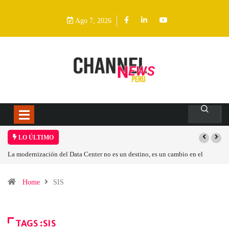
Ago 7, 2026
LO ÚLTIMO
La modernización del Data Center no es un destino, es un cambio en el
modelo operativo
Home
SIS
TAGS :SIS