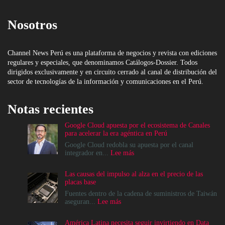
Nosotros
Channel News Perú es una plataforma de negocios y revista con ediciones
regulares y especiales, que denominamos Catálogos-Dossier. Todos
dirigidos exclusivamente y en circuito cerrado al canal de distribución del
sector de tecnologías de la información y comunicaciones en el Perú.
Notas recientes
Google Cloud apuesta por el ecosistema de Canales
para acelerar la era agéntica en Perú
Google Cloud redobla su apuesta por el canal
:
integrador en...
Lee más
Google
Cloud
Las causas del impulso al alza en el precio de las
apuesta
placas base
por
el
Fuentes dentro de la cadena de suministros de Taiwán
ecosistema
:
aseguran...
Lee más
de
Las
Canales
causas
América Latina necesita seguir invirtiendo en Data
para