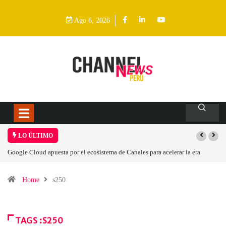
Ago 6, 2026
LO ÚLTIMO
Google Cloud apuesta por el ecosistema de Canales para acelerar la era
agéntica en Perú
Home
s250
TAGS :S250