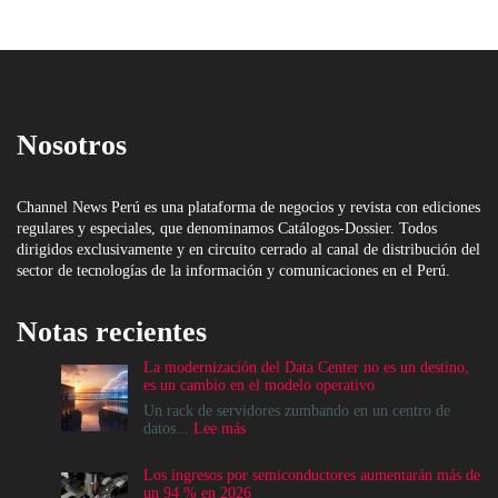
Nosotros
Channel News Perú es una plataforma de negocios y revista con ediciones
regulares y especiales, que denominamos Catálogos-Dossier. Todos
dirigidos exclusivamente y en circuito cerrado al canal de distribución del
sector de tecnologías de la información y comunicaciones en el Perú.
Notas recientes
La modernización del Data Center no es un destino,
es un cambio en el modelo operativo
Un rack de servidores zumbando en un centro de
:
datos...
Lee más
La
modernización
Los ingresos por semiconductores aumentarán más de
del
un 94 % en 2026