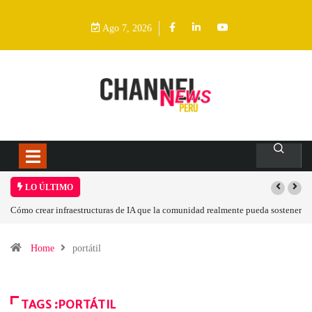
Ago 7, 2026
LO ÚLTIMO
mo crear infraestructuras de IA que la comunidad realmente pueda sostener
Las tarj
Home
portátil
TAGS :PORTÁTIL