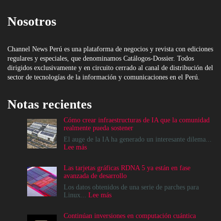
Nosotros
Channel News Perú es una plataforma de negocios y revista con ediciones
regulares y especiales, que denominamos Catálogos-Dossier. Todos
dirigidos exclusivamente y en circuito cerrado al canal de distribución del
sector de tecnologías de la información y comunicaciones en el Perú.
Notas recientes
Cómo crear infraestructuras de IA que la comunidad
realmente pueda sostener
El auge de la IA ha generado un interesante dilema...
:
Lee más
Cómo
crear
Las tarjetas gráficas RDNA 5 ya están en fase
infraestructuras
avanzada de desarrollo
de
IA
Los datos obtenidos de una serie de parches para
que
:
Linux...
Lee más
la
Las
comunidad
tarjetas
Continúan inversiones en computación cuántica
realmente
gráficas