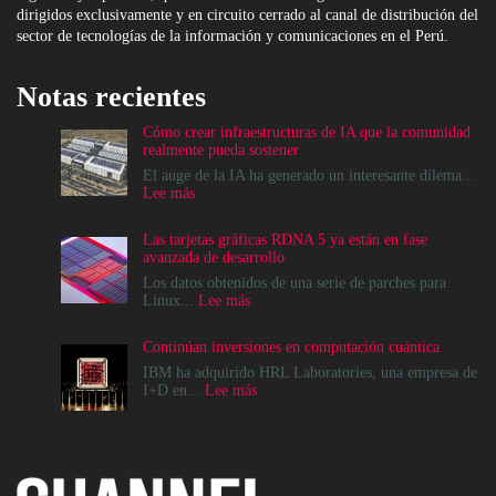
dirigidos exclusivamente y en circuito cerrado al canal de distribución del
sector de tecnologías de la información y comunicaciones en el Perú.
Notas recientes
Cómo crear infraestructuras de IA que la comunidad
realmente pueda sostener
El auge de la IA ha generado un interesante dilema...
:
Lee más
Cómo
crear
Las tarjetas gráficas RDNA 5 ya están en fase
infraestructuras
avanzada de desarrollo
de
IA
Los datos obtenidos de una serie de parches para
que
:
Linux...
Lee más
la
Las
comunidad
tarjetas
Continúan inversiones en computación cuántica
realmente
gráficas
pueda
RDNA
IBM ha adquirido HRL Laboratories, una empresa de
sostener
5
:
I+D en...
Lee más
ya
Continúan
están
inversiones
en
en
fase
computación
avanzada
cuántica
de