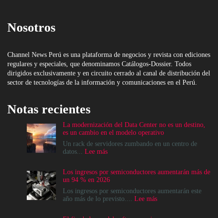
Nosotros
Channel News Perú es una plataforma de negocios y revista con ediciones
regulares y especiales, que denominamos Catálogos-Dossier. Todos
dirigidos exclusivamente y en circuito cerrado al canal de distribución del
sector de tecnologías de la información y comunicaciones en el Perú.
Notas recientes
La modernización del Data Center no es un destino,
es un cambio en el modelo operativo
Un rack de servidores zumbando en un centro de
:
datos...
Lee más
La
modernización
Los ingresos por semiconductores aumentarán más de
del
un 94 % en 2026
Data
Center
Los ingresos por semiconductores aumentarán este
no
:
año más de lo previsto....
Lee más
es
Los
un
ingresos