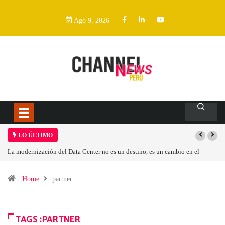
Ago 9, 2026
LO ÚLTIMO
mbio en el
Los ingresos por semiconductores aumentarán más de un 94 % en 
Home
partner
TAGS :PARTNER