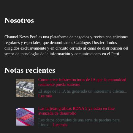
Nosotros
Channel News Perú es una plataforma de negocios y revista con ediciones
regulares y especiales, que denominamos Catálogos-Dossier. Todos
dirigidos exclusivamente y en circuito cerrado al canal de distribución del
sector de tecnologías de la información y comunicaciones en el Perú.
Notas recientes
Cómo crear infraestructuras de IA que la comunidad
realmente pueda sostener
El auge de la IA ha generado un interesante dilema...
:
Lee más
Cómo
crear
Las tarjetas gráficas RDNA 5 ya están en fase
infraestructuras
avanzada de desarrollo
de
IA
Los datos obtenidos de una serie de parches para
que
:
Linux...
Lee más
la
Las