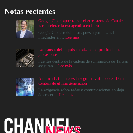
Notas recientes
Google Cloud apuesta por el ecosistema de Canales
para acelerar la era agéntica en Perú
Google Cloud redobla su apuesta por el canal
:
integrador en...
Lee más
Google
Cloud
Las causas del impulso al alza en el precio de las
apuesta
placas base
por
el
Fuentes dentro de la cadena de suministros de Taiwán
ecosistema
:
aseguran...
Lee más
de
Las
Canales
causas
América Latina necesita seguir invirtiendo en Data
para
del
Centers de última generación
acelerar
impulso
la
al
La exigencia sobre redes y comunicaciones no deja
era
alza
:
de crecer....
Lee más
agéntica
en
América
en
el
Latina
Perú
precio
necesita
de
seguir
las
invirtiendo
placas
en
base
Data
Centers