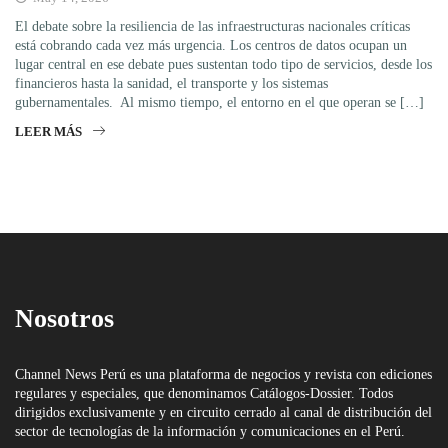
El debate sobre la resiliencia de las infraestructuras nacionales críticas
está cobrando cada vez más urgencia. Los centros de datos ocupan un
lugar central en ese debate pues sustentan todo tipo de servicios, desde los
financieros hasta la sanidad, el transporte y los sistemas
gubernamentales. Al mismo tiempo, el entorno en el que operan se […]
LEER MÁS
Nosotros
Channel News Perú es una plataforma de negocios y revista con ediciones
regulares y especiales, que denominamos Catálogos-Dossier. Todos
dirigidos exclusivamente y en circuito cerrado al canal de distribución del
sector de tecnologías de la información y comunicaciones en el Perú.