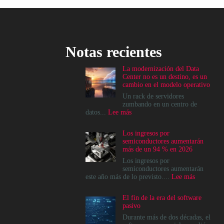
Notas recientes
La modernización del Data
Center no es un destino, es un
cambio en el modelo operativo
Un rack de servidores
zumbando en un centro de
:
datos...
Lee más
La
modernización
Los ingresos por
del
semiconductores aumentarán
Data
más de un 94 % en 2026
Center
no
Los ingresos por
es
semiconductores aumentarán
un
:
este año más de lo previsto....
Lee más
destino,
Los
es
ingresos
El fin de la era del software
un
por
pasivo
cambio
semicondu
en
aumentará
Durante más de dos décadas, el
el