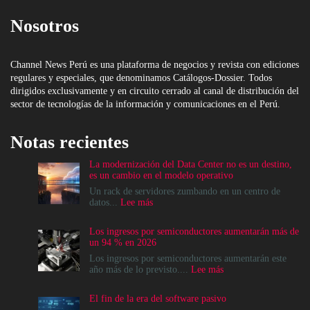
Nosotros
Channel News Perú es una plataforma de negocios y revista con ediciones
regulares y especiales, que denominamos Catálogos-Dossier. Todos
dirigidos exclusivamente y en circuito cerrado al canal de distribución del
sector de tecnologías de la información y comunicaciones en el Perú.
Notas recientes
La modernización del Data Center no es un destino,
es un cambio en el modelo operativo
Un rack de servidores zumbando en un centro de
:
datos...
Lee más
La
modernización
Los ingresos por semiconductores aumentarán más de
del
un 94 % en 2026
Data
Center
Los ingresos por semiconductores aumentarán este
no
:
año más de lo previsto....
Lee más
es
Los
un
ingresos
El fin de la era del software pasivo
destino,
por