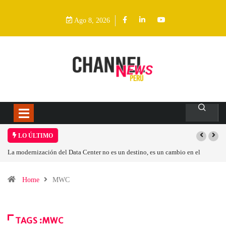
Ago 8, 2026
LO ÚLTIMO
Los ingresos por semiconductores aumentarán más de un 94 % en 2026
Home
MWC
TAGS :MWC