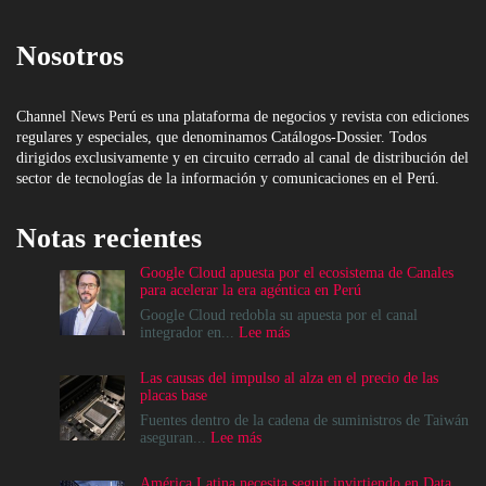
Nosotros
Channel News Perú es una plataforma de negocios y revista con ediciones
regulares y especiales, que denominamos Catálogos-Dossier. Todos
dirigidos exclusivamente y en circuito cerrado al canal de distribución del
sector de tecnologías de la información y comunicaciones en el Perú.
Notas recientes
Google Cloud apuesta por el ecosistema de Canales
para acelerar la era agéntica en Perú
Google Cloud redobla su apuesta por el canal
:
integrador en...
Lee más
Google
Cloud
Las causas del impulso al alza en el precio de las
apuesta
placas base
por
el
Fuentes dentro de la cadena de suministros de Taiwán
ecosistema
:
aseguran...
Lee más
de
Las
Canales
causas
América Latina necesita seguir invirtiendo en Data