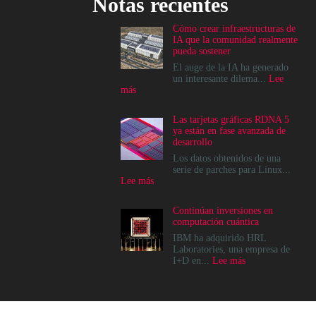
Notas recientes
Cómo crear infraestructuras de
IA que la comunidad realmente
pueda sostener
El auge de la IA ha generado
un interesante dilema...
Lee
:
más
Cómo
crear
Las tarjetas gráficas RDNA 5
infraestructuras
ya están en fase avanzada de
de
desarrollo
IA
que
Los datos obtenidos de una
la
serie de parches para Linux...
comunidad
:
Lee más
realmente
Las
pueda
tarjetas
Continúan inversiones en
sostener
gráficas
computación cuántica
RDNA
5
IBM ha adquirido HRL
ya
Laboratories, una empresa de
están
:
I+D en...
Lee más
en
Continúan
fase
inversiones
avanzada
en
de
computación
desarrollo