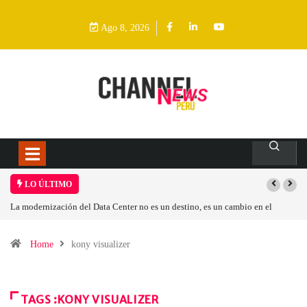
Ago 8, 2026
LO ÚLTIMO
La modernización del Data Center no es un destino, es un cambio en el
modelo operativo
Home
kony visualizer
TAGS :KONY VISUALIZER