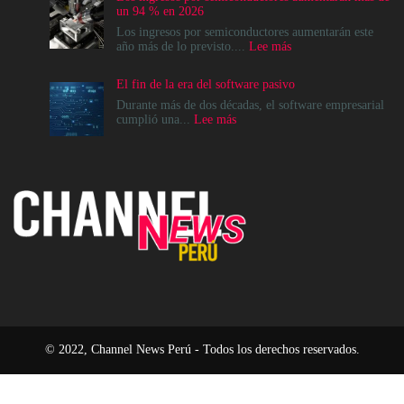
del
un 94 % en 2026
Data
Center
Los ingresos por semiconductores aumentarán este
no
:
año más de lo previsto....
Lee más
es
Los
un
ingresos
El fin de la era del software pasivo
destino,
por
es
semiconductores
Durante más de dos décadas, el software empresarial
un
aumentarán
:
cumplió una...
Lee más
cambio
más
El
en
de
fin
el
un
de
modelo
94
la
operativo
%
era
en
del
2026
software
pasivo
© 2022, Channel News Perú - Todos los derechos reservados.