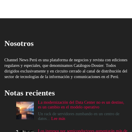
Nosotros
Channel News Perú es una plataforma de negocios y revista con ediciones
regulares y especiales, que denominamos Catálogos-Dossier. Todos
dirigidos exclusivamente y en circuito cerrado al canal de distribución del
sector de tecnologías de la información y comunicaciones en el Perú.
Notas recientes
La modernización del Data Center no es un destino,
es un cambio en el modelo operativo
Un rack de servidores zumbando en un centro de
:
datos...
Lee más
La
modernización
Los ingresos por semiconductores aumentarán más de