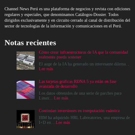
Channel News Perú es una plataforma de negocios y revista con ediciones
regulares y especiales, que denominamos Catálogos-Dossier. Todos
dirigidos exclusivamente y en circuito cerrado al canal de distribución del
sector de tecnologías de la información y comunicaciones en el Perú.
Notas recientes
Cómo crear infraestructuras de IA que la comunidad
realmente pueda sostener
El auge de la IA ha generado un interesante dilema...
:
Lee más
Cómo
crear
Las tarjetas gráficas RDNA 5 ya están en fase
infraestructuras
avanzada de desarrollo
de
IA
Los datos obtenidos de una serie de parches para
que
:
Linux...
Lee más
la
Las
comunidad
tarjetas
Continúan inversiones en computación cuántica
realmente
gráficas
pueda
RDNA
IBM ha adquirido HRL Laboratories, una empresa de
sostener
5
:
I+D en...
Lee más
ya
Continúan
están
inversiones