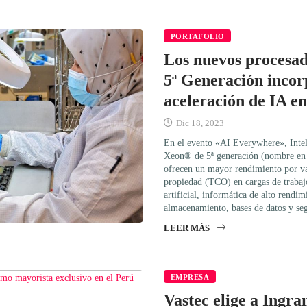
PORTAFOLIO
Los nuevos procesad
5ª Generación incor
aceleración de IA e
Dic 18, 2023
En el evento «AI Everywhere», Intel
Xeon® de 5ª generación (nombre en 
ofrecen un mayor rendimiento por va
propiedad (TCO) en cargas de trabajo 
artificial, informática de alto rendi
almacenamiento, bases de datos y se
LEER MÁS
EMPRESA
Vastec elige a Ingr