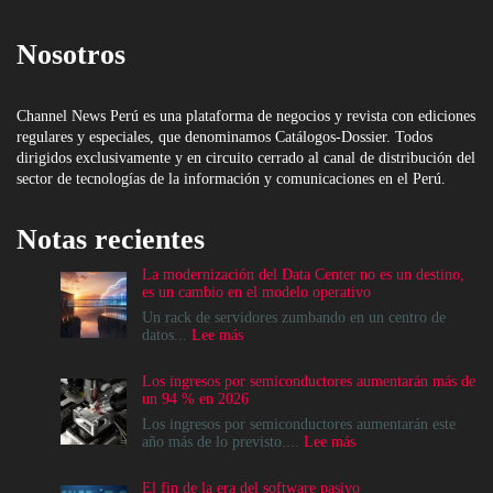
Nosotros
Channel News Perú es una plataforma de negocios y revista con ediciones
regulares y especiales, que denominamos Catálogos-Dossier. Todos
dirigidos exclusivamente y en circuito cerrado al canal de distribución del
sector de tecnologías de la información y comunicaciones en el Perú.
Notas recientes
La modernización del Data Center no es un destino,
es un cambio en el modelo operativo
Un rack de servidores zumbando en un centro de
:
datos...
Lee más
La
modernización
Los ingresos por semiconductores aumentarán más de
del
un 94 % en 2026
Data
Center
Los ingresos por semiconductores aumentarán este
no
:
año más de lo previsto....
Lee más
es
Los
un
ingresos
El fin de la era del software pasivo
destino,