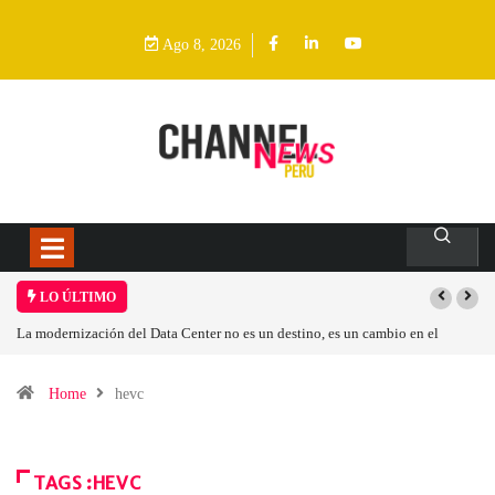
Ago 8, 2026
LO ÚLTIMO
La modernización del Data Center no es un destino, es un cambio en el
modelo operativo
Home
hevc
TAGS :HEVC