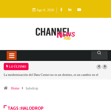
Ago 8, 2026
LO ÚLTIMO
La modernización del Data Center no es un destino, es un cambio en el
modelo operativo
Home
halodrop
TAGS :HALODROP