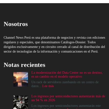
Nosotros
Channel News Perú es una plataforma de negocios y revista con ediciones
regulares y especiales, que denominamos Catálogos-Dossier. Todos
dirigidos exclusivamente y en circuito cerrado al canal de distribución del
sector de tecnologías de la información y comunicaciones en el Perú.
Notas recientes
La modernización del Data Center no es un destino,
es un cambio en el modelo operativo
Un rack de servidores zumbando en un centro de
:
datos...
Lee más
La
modernización
Los ingresos por semiconductores aumentarán más de
del
un 94 % en 2026
Data
Center
Los ingresos por semiconductores aumentarán este