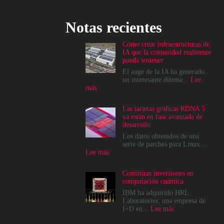
Notas recientes
Cómo crear infraestructuras de
IA que la comunidad realmente
pueda sostener
El auge de la IA ha generado
un interesante dilema...
Lee
:
más
Cómo
crear
Las tarjetas gráficas RDNA 5
infraestructuras
ya están en fase avanzada de
de
desarrollo
IA
que
Los datos obtenidos de una
la
serie de parches para Linux...
comunidad
:
Lee más
realmente
Las
pueda
tarjetas
Continúan inversiones en
sostener
gráficas
computación cuántica
RDNA
5
IBM ha adquirido HRL
ya
Laboratories, una empresa de
están
:
I+D en...
Lee más
en
Continúan
fase