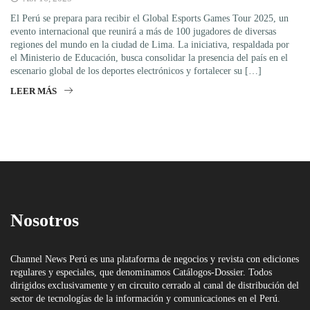
El Perú se prepara para recibir el Global Esports Games Tour 2025, un
evento internacional que reunirá a más de 100 jugadores de diversas
regiones del mundo en la ciudad de Lima. La iniciativa, respaldada por
el Ministerio de Educación, busca consolidar la presencia del país en el
escenario global de los deportes electrónicos y fortalecer su […]
LEER MÁS
Nosotros
Channel News Perú es una plataforma de negocios y revista con ediciones
regulares y especiales, que denominamos Catálogos-Dossier. Todos
dirigidos exclusivamente y en circuito cerrado al canal de distribución del
sector de tecnologías de la información y comunicaciones en el Perú.