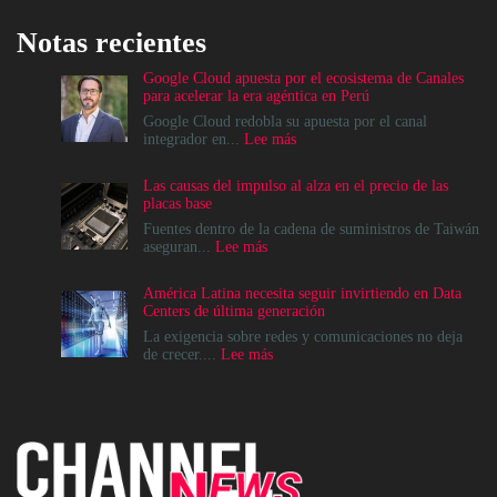
Notas recientes
Google Cloud apuesta por el ecosistema de Canales
para acelerar la era agéntica en Perú
Google Cloud redobla su apuesta por el canal
:
integrador en...
Lee más
Google
Cloud
Las causas del impulso al alza en el precio de las
apuesta
placas base
por
el
Fuentes dentro de la cadena de suministros de Taiwán
ecosistema
:
aseguran...
Lee más
de
Las
Canales
causas
América Latina necesita seguir invirtiendo en Data
para
del
Centers de última generación
acelerar
impulso
la
al
La exigencia sobre redes y comunicaciones no deja
era
alza
:
de crecer....
Lee más
agéntica
en
América
en
el
Latina
Perú
precio
necesita
de
seguir
las
invirtiendo
placas
en
base
Data
Centers