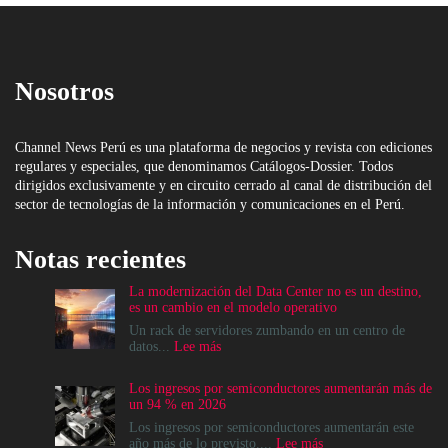
Nosotros
Channel News Perú es una plataforma de negocios y revista con ediciones
regulares y especiales, que denominamos Catálogos-Dossier. Todos
dirigidos exclusivamente y en circuito cerrado al canal de distribución del
sector de tecnologías de la información y comunicaciones en el Perú.
Notas recientes
La modernización del Data Center no es un destino,
es un cambio en el modelo operativo
Un rack de servidores zumbando en un centro de
:
datos...
Lee más
La
modernización
Los ingresos por semiconductores aumentarán más de
del
un 94 % en 2026
Data
Center
Los ingresos por semiconductores aumentarán este
no
:
año más de lo previsto....
Lee más