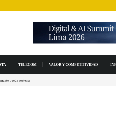
STA
TELECOM
VALOR Y COMPETITIVIDAD
IN
ráficas RDNA 5 ya están en fase avanzada de desarrollo