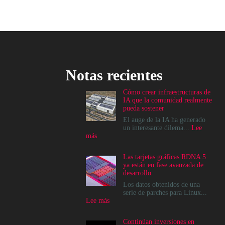
Notas recientes
Cómo crear infraestructuras de
IA que la comunidad realmente
pueda sostener
El auge de la IA ha generado
un interesante dilema...
Lee
:
más
Cómo
crear
Las tarjetas gráficas RDNA 5
infraestructuras
ya están en fase avanzada de
de
desarrollo
IA
que
Los datos obtenidos de una
la
serie de parches para Linux...
comunidad
:
Lee más
realmente
Las
pueda
tarjetas
Continúan inversiones en
sostener
gráficas