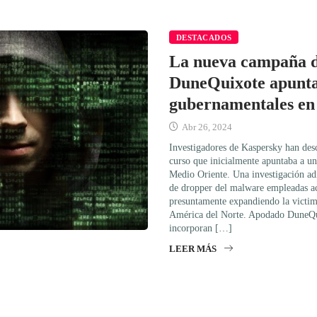
DESTACADOS
La nueva campaña d
DuneQuixote apunta
gubernamentales en
Abr 26, 2024
Investigadores de Kaspersky han des
curso que inicialmente apuntaba a u
Medio Oriente. Una investigación ad
de dropper del malware empleadas a
presuntamente expandiendo la victi
América del Norte. Apodado DuneQu
incorporan […]
LEER MÁS