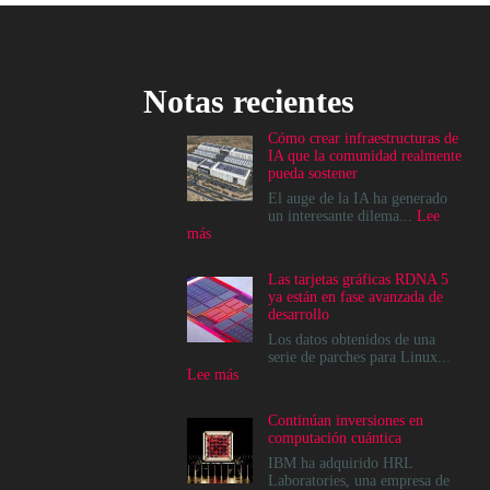
Notas recientes
Cómo crear infraestructuras de
IA que la comunidad realmente
pueda sostener
El auge de la IA ha generado
un interesante dilema...
Lee
:
más
Cómo
crear
Las tarjetas gráficas RDNA 5
infraestructuras
ya están en fase avanzada de
de
desarrollo
IA
que
Los datos obtenidos de una
la
serie de parches para Linux...
comunidad
:
Lee más
realmente
Las
pueda
tarjetas
Continúan inversiones en
sostener
gráficas
computación cuántica
RDNA
5
IBM ha adquirido HRL
ya
Laboratories, una empresa de