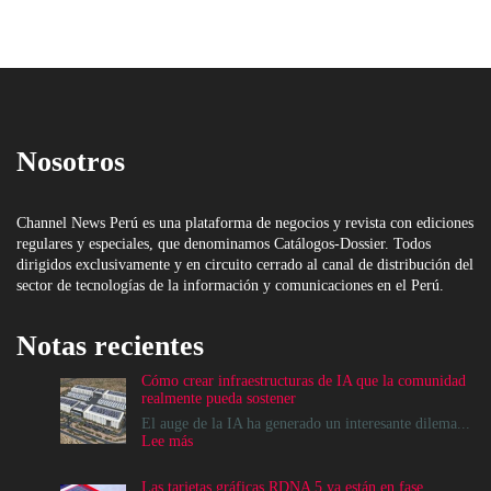
Nosotros
Channel News Perú es una plataforma de negocios y revista con ediciones
regulares y especiales, que denominamos Catálogos-Dossier. Todos
dirigidos exclusivamente y en circuito cerrado al canal de distribución del
sector de tecnologías de la información y comunicaciones en el Perú.
Notas recientes
Cómo crear infraestructuras de IA que la comunidad
realmente pueda sostener
El auge de la IA ha generado un interesante dilema...
:
Lee más
Cómo
crear
Las tarjetas gráficas RDNA 5 ya están en fase