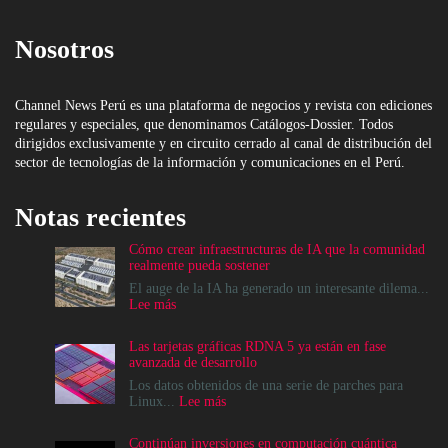
Nosotros
Channel News Perú es una plataforma de negocios y revista con ediciones
regulares y especiales, que denominamos Catálogos-Dossier. Todos
dirigidos exclusivamente y en circuito cerrado al canal de distribución del
sector de tecnologías de la información y comunicaciones en el Perú.
Notas recientes
Cómo crear infraestructuras de IA que la comunidad
realmente pueda sostener
El auge de la IA ha generado un interesante dilema...
:
Lee más
Cómo
crear
Las tarjetas gráficas RDNA 5 ya están en fase
infraestructuras
avanzada de desarrollo
de
IA
Los datos obtenidos de una serie de parches para
que
:
Linux...
Lee más
la
Las
comunidad
tarjetas
Continúan inversiones en computación cuántica
realmente