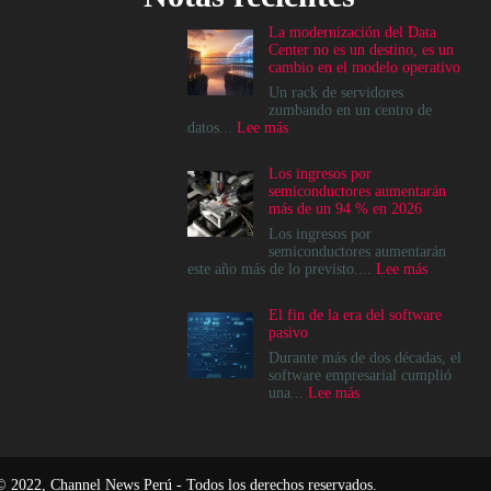
La modernización del Data
Center no es un destino, es un
cambio en el modelo operativo
Un rack de servidores
zumbando en un centro de
:
datos...
Lee más
La
modernización
Los ingresos por
del
semiconductores aumentarán
Data
más de un 94 % en 2026
Center
no
Los ingresos por
es
semiconductores aumentarán
un
:
este año más de lo previsto....
Lee más
destino,
Los
es
ingresos
El fin de la era del software
un
por
pasivo
cambio
semicondu
en
aumentará
Durante más de dos décadas, el
el
más
software empresarial cumplió
modelo
de
:
una...
Lee más
operativo
un
El
94
fin
%
de
en
la
2026
era
© 2022, Channel News Perú - Todos los derechos reservados.