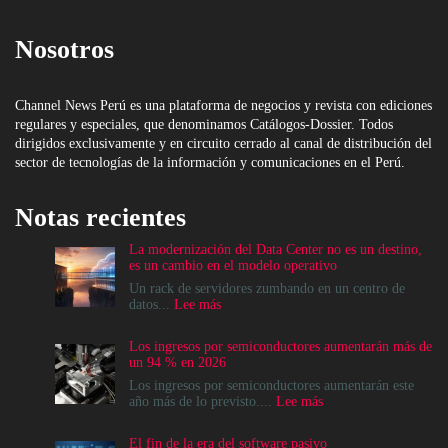
Nosotros
Channel News Perú es una plataforma de negocios y revista con ediciones
regulares y especiales, que denominamos Catálogos-Dossier. Todos
dirigidos exclusivamente y en circuito cerrado al canal de distribución del
sector de tecnologías de la información y comunicaciones en el Perú.
Notas recientes
La modernización del Data Center no es un destino,
es un cambio en el modelo operativo
Un rack de servidores zumbando en un centro de
:
datos...
Lee más
La
modernización
Los ingresos por semiconductores aumentarán más de
del
un 94 % en 2026
Data
Center
Los ingresos por semiconductores aumentarán este
no
:
año más de lo previsto....
Lee más
es
Los
un
ingresos
El fin de la era del software pasivo
destino,