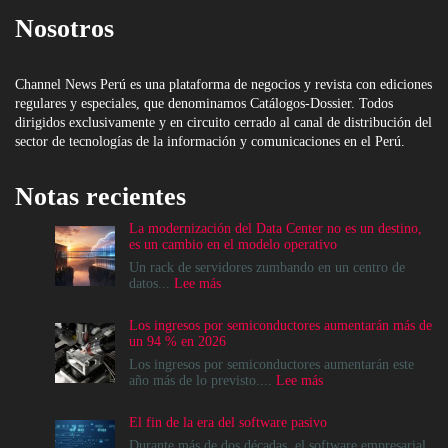
Nosotros
Channel News Perú es una plataforma de negocios y revista con ediciones
regulares y especiales, que denominamos Catálogos-Dossier. Todos
dirigidos exclusivamente y en circuito cerrado al canal de distribución del
sector de tecnologías de la información y comunicaciones en el Perú.
Notas recientes
La modernización del Data Center no es un destino,
es un cambio en el modelo operativo
Un rack de servidores zumbando en un centro de
:
datos...
Lee más
La
modernización
Los ingresos por semiconductores aumentarán más de
del
un 94 % en 2026
Data
Center
Los ingresos por semiconductores aumentarán este
no
:
año más de lo previsto....
Lee más
es
Los
un
ingresos
El fin de la era del software pasivo
destino,
por
es
semiconductores
Durante más de dos décadas, el software empresarial