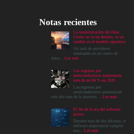
Notas recientes
La modernización del Data
Center no es un destino, es un
cambio en el modelo operativo
Un rack de servidores
zumbando en un centro de
:
datos...
Lee más
La
modernización
Los ingresos por
del
semiconductores aumentarán
Data
más de un 94 % en 2026
Center
no
Los ingresos por
es
semiconductores aumentarán
un
:
este año más de lo previsto....
Lee más
destino,
Los
es
ingresos
El fin de la era del software
un
por
pasivo
cambio
semicondu
en
aumentará
Durante más de dos décadas, el
el
más
software empresarial cumplió
modelo
de
:
una...
Lee más