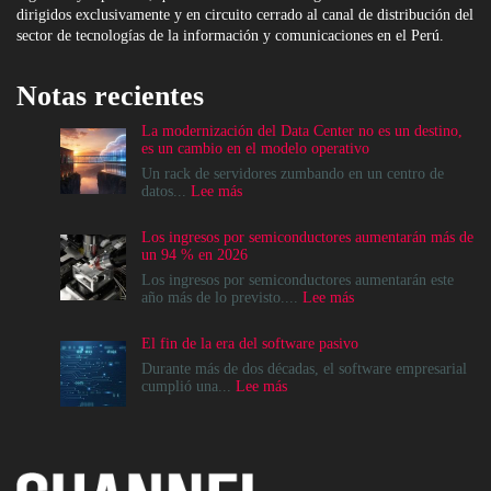
dirigidos exclusivamente y en circuito cerrado al canal de distribución del
sector de tecnologías de la información y comunicaciones en el Perú.
Notas recientes
La modernización del Data Center no es un destino,
es un cambio en el modelo operativo
Un rack de servidores zumbando en un centro de
:
datos...
Lee más
La
modernización
Los ingresos por semiconductores aumentarán más de
del
un 94 % en 2026
Data
Center
Los ingresos por semiconductores aumentarán este
no
:
año más de lo previsto....
Lee más
es
Los
un
ingresos
El fin de la era del software pasivo
destino,
por
es
semiconductores
Durante más de dos décadas, el software empresarial
un
aumentarán
:
cumplió una...
Lee más
cambio
más
El
en
de
fin
el
un
de
modelo
94
la
operativo
%
era
en
del