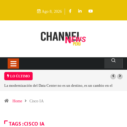
Ago 8, 2026
LO ÚLTIMO
La modernización del Data Center no es un destino, es un cambio en el
modelo operativo
Home
Cisco IA
TAGS :CISCO IA