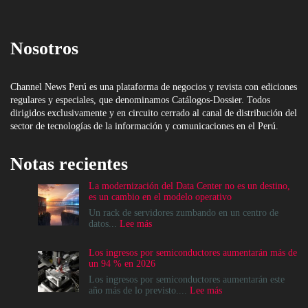
Nosotros
Channel News Perú es una plataforma de negocios y revista con ediciones
regulares y especiales, que denominamos Catálogos-Dossier. Todos
dirigidos exclusivamente y en circuito cerrado al canal de distribución del
sector de tecnologías de la información y comunicaciones en el Perú.
Notas recientes
La modernización del Data Center no es un destino,
es un cambio en el modelo operativo
Un rack de servidores zumbando en un centro de
:
datos...
Lee más
La
modernización
Los ingresos por semiconductores aumentarán más de
del
un 94 % en 2026
Data
Center
Los ingresos por semiconductores aumentarán este
no
:
año más de lo previsto....
Lee más
es
Los