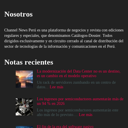
Nosotros
Channel News Perú es una plataforma de negocios y revista con ediciones
regulares y especiales, que denominamos Catálogos-Dossier. Todos
dirigidos exclusivamente y en circuito cerrado al canal de distribución del
sector de tecnologías de la información y comunicaciones en el Perú.
Notas recientes
La modernización del Data Center no es un destino,
es un cambio en el modelo operativo
Un rack de servidores zumbando en un centro de
:
datos...
Lee más
La
modernización
Los ingresos por semiconductores aumentarán más de
del
un 94 % en 2026
Data
Center
Los ingresos por semiconductores aumentarán este
no
:
año más de lo previsto....
Lee más
es
Los
un
ingresos
El fin de la era del software pasivo
destino,