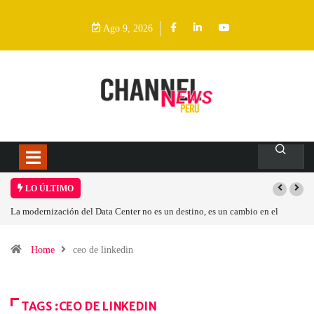
Ago 9, 2026
LO ÚLTIMO
La modernización del Data Center no es un destino, es un cambio en el
modelo operativo
Home
ceo de linkedin
TAGS :CEO DE LINKEDIN