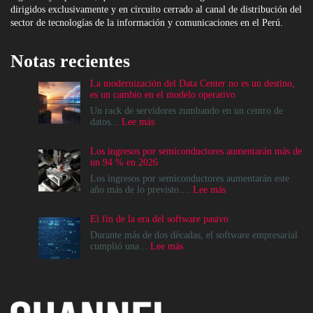
dirigidos exclusivamente y en circuito cerrado al canal de distribución del
sector de tecnologías de la información y comunicaciones en el Perú.
Notas recientes
La modernización del Data Center no es un destino,
es un cambio en el modelo operativo
Un rack de servidores zumbando en un centro de
:
datos...
Lee más
La
modernización
Los ingresos por semiconductores aumentarán más de
del
un 94 % en 2026
Data
Center
Los ingresos por semiconductores aumentarán este
no
:
año más de lo previsto....
Lee más
es
Los
un
ingresos
El fin de la era del software pasivo
destino,
por
es
semiconductores
Durante más de dos décadas, el software empresarial
un
aumentarán
:
cumplió una...
Lee más
cambio
más
El
en
de
fin
el
un
de
modelo
94
la
operativo
%
era
en
del