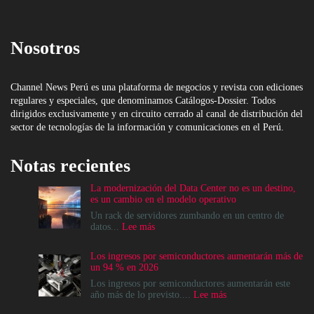
Nosotros
Channel News Perú es una plataforma de negocios y revista con ediciones
regulares y especiales, que denominamos Catálogos-Dossier. Todos
dirigidos exclusivamente y en circuito cerrado al canal de distribución del
sector de tecnologías de la información y comunicaciones en el Perú.
Notas recientes
La modernización del Data Center no es un destino,
es un cambio en el modelo operativo
Un rack de servidores zumbando en un centro de
:
datos...
Lee más
La
modernización
Los ingresos por semiconductores aumentarán más de
del
un 94 % en 2026
Data
Center
Los ingresos por semiconductores aumentarán este
no
:
año más de lo previsto....
Lee más
es
Los