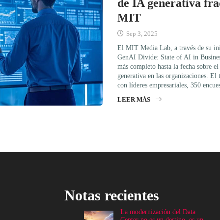
de IA generativa fra
MIT
Sep 3, 2025
El MIT Media Lab, a través de su i
GenAI Divide: State of AI in Busine
más completo hasta la fecha sobre el u
generativa en las organizaciones. El 
con líderes empresariales, 350 encue
LEER MÁS
Notas recientes
La modernización del Data
Center no es un destino, es un