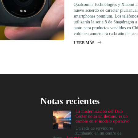
Qualcomm Technologies y Xiaomi ah
nuevo acuerdo de carácter plurianual
smartphones premium. Los teléfonos
utilizarán la serie 8 de Snapdragon a
tanto para productos vendidos en Chi
volumen aumentará cada año del acu
LEER MÁS
Notas recientes
La modernización del Data
Center no es un destino, es un
cambio en el modelo operativo
Un rack de servidores
zumbando en un centro de
: