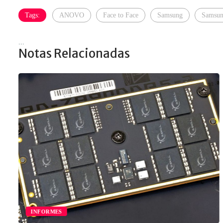
Tags:
ANOVO
Face to Face
Samsung
Samsun
...
Notas Relacionadas
INFORMES