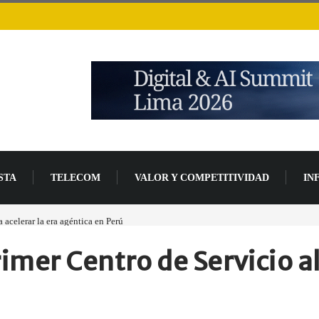
STA
TELECOM
VALOR Y COMPETITIVIDAD
IN
acelerar la era agéntica en Perú
Las causas del impulso al alza en el precio de las p
mer Centro de Servicio al