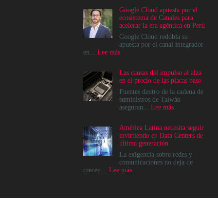
Google Cloud apuesta por el
ecosistema de Canales para
acelerar la era agéntica en Perú
Google Cloud redobla su
apuesta por el canal integrador
:
en...
Lee más
Google
Cloud
Las causas del impulso al alza
apuesta
en el precio de las placas base
por
el
Fuentes dentro de la cadena de
ecosistema
suministros de Taiwán
de
:
aseguran...
Lee más
Canales
Las
para
causas
América Latina necesita seguir
acelerar
del
invirtiendo en Data Centers de
la
impulso
última generación
era
al
agéntica
alza
La exigencia sobre redes y
en
en
comunicaciones no deja de
Perú
el
:
crecer....
Lee más
precio
América
de
Latina
las
necesita
placas
seguir
base
invirtiendo
© 2022, Channel News Perú - Todos los derechos reservados.
en