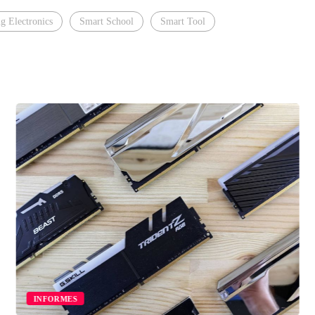
g Electronics
Smart School
Smart Tool
INFORMES