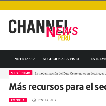
NOTICIAS
NEGOCIOS A LA VISTA
ENTREVI
La modernización del Data Center no es un destino, es
LO ÚLTIMO
Más recursos para el se
Home
Empresa
Más recursos para…
Ene 13, 2014
EMPRESA