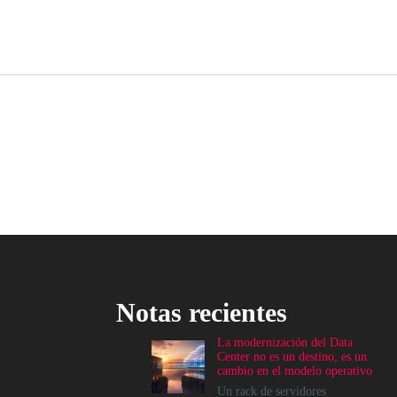
Notas recientes
La modernización del Data
Center no es un destino, es un
cambio en el modelo operativo
Un rack de servidores