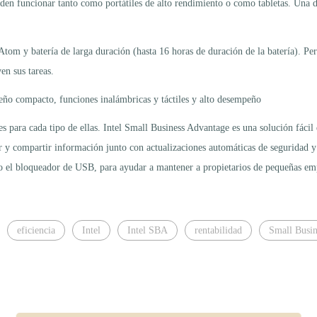
eden funcionar tanto como portátiles de alto rendimiento o como tabletas. Una de
om y batería de larga duración (hasta 16 horas de duración de la batería). Permi
en sus tareas.
ño compacto, funciones inalámbricas y táctiles y alto desempeño
nes para cada tipo de ellas. Intel Small Business Advantage es una solución fáci
ar y compartir información junto con actualizaciones automáticas de seguridad
mo el bloqueador de USB, para ayudar a mantener a propietarios de pequeñas emp
eficiencia
Intel
Intel SBA
rentabilidad
Small Busin