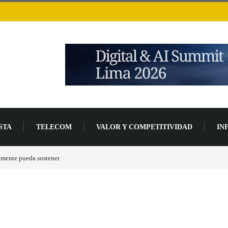
STA
TELECOM
VALOR Y COMPETITIVIDAD
IN
lmente pueda sostener
Las tarjetas gráficas RDNA 5 ya están en fase avanzada de des